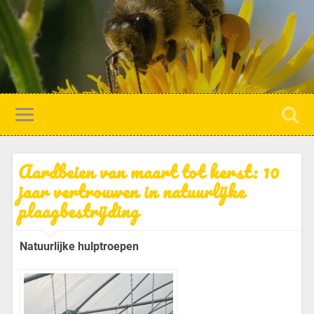
Aardbeien van maart tot kerst: 10
jaar vertrouwen in natuurlijke
plaagbestrijding
Natuurlijke hulptroepen